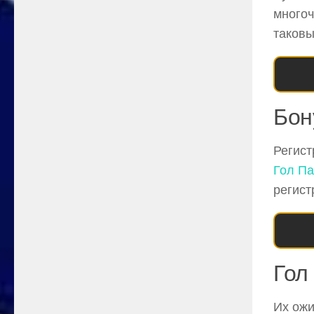
многоч
таковы
Бон
Регист
Гол Па
регист
Гол
Их ожи