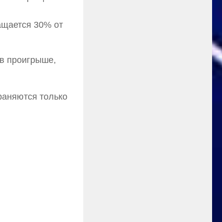
ащается 30% от
 в проигрыше,
раняются только