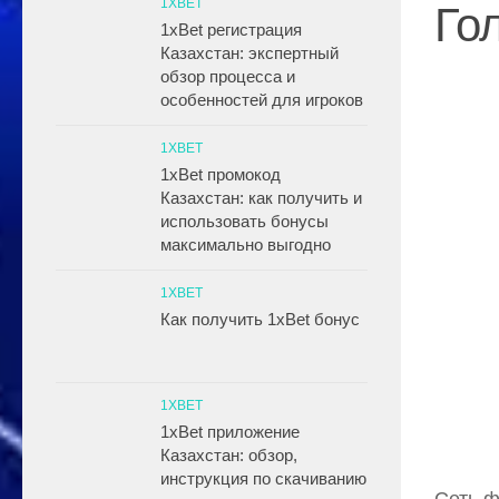
1XBET
Го
1xBet регистрация
Казахстан: экспертный
обзор процесса и
особенностей для игроков
1XBET
1xBet промокод
Казахстан: как получить и
использовать бонусы
максимально выгодно
1XBET
Как получить 1xBet бонус
1XBET
1xBet приложение
Казахстан: обзор,
инструкция по скачиванию