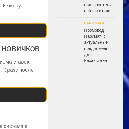
пользователя
 К числу
в Казахстане
ПАРИ МАТЧ
Промокод
Париматч:
актуальные
 новичков
предложения
для
Казахстана
иема ставок.
т. Сразу после
.
к система в