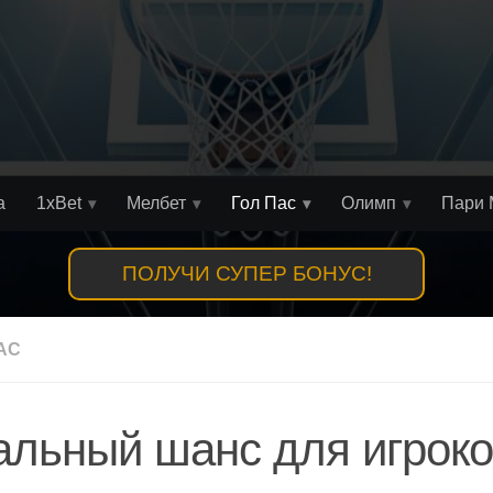
а
1xBet
Мелбет
Гол Пас
Олимп
Пари 
ПОЛУЧИ СУПЕР БОНУС!
АС
альный шанс для игрок