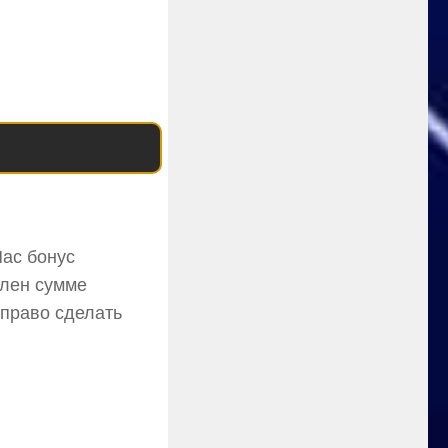
Пас бонус
ален сумме
 право сделать