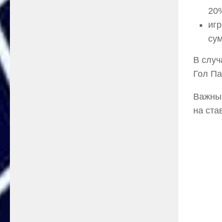
20%
игр
су
В случ
Гол Па
Важный
на ста