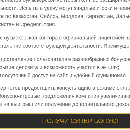
илиалов букмекерской конторы Гол Пас расширила
ьности. Испытать удачу могут заядлые игроки и нови
рств: Казахстан, Сибирь, Молдова, Киргизстан, Даль
истан и Средняя Азия.
с букмекерская контора с официальной лицензией н
твление соответствующей деятельности. Преимущес
едоставление пользователям разнообразных бонусов
рытие депозита и возможность участия в акциях;
глосуточный доступ на сайт и удобный функционал.
ер готов предоставить консультацию в режиме онлай
 бонусно-игровые предложения компании увеличива
в на выигрыш или получение дополнительного доход
ПОЛУЧИ СУПЕР БОНУС!