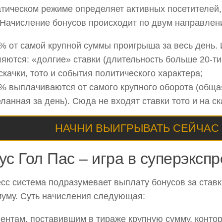
тическом режиме определяет активных посетителей
 Начисление бонусов происходит по двум направлен
% от самой крупной суммы проигрыша за весь день.
яются: «долгие» ставки (длительность больше 20-ти 
скачки, тото и события политического характера;
% выплачиваются от самого крупного оборота (обща
ланная за день). Сюда не входят ставки тото и на ск
НАЧНИ ВЫИГРЫВАТЬ СЕЙЧАС
ус Гол Пас – игра в суперэксп
сс система подразумевает выплату бонусов за ставк
уму. Суть начисления следующая:
ентам, поставившим в тираже крупную сумму, конто