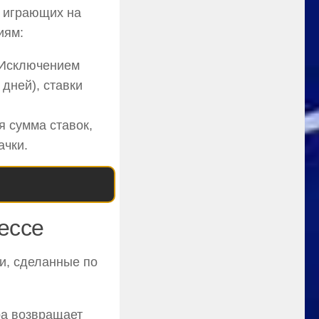
, играющих на
иям:
 Исключением
дней), ставки
я сумма ставок,
ачки.
рессе
и, сделанные по
ра возвращает