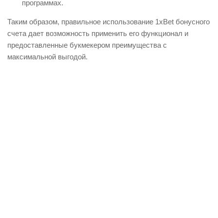
программах.
Таким образом, правильное использование 1xBet бонусного
счета дает возможность применить его функционал и
предоставленные букмекером преимущества с
максимальной выгодой.