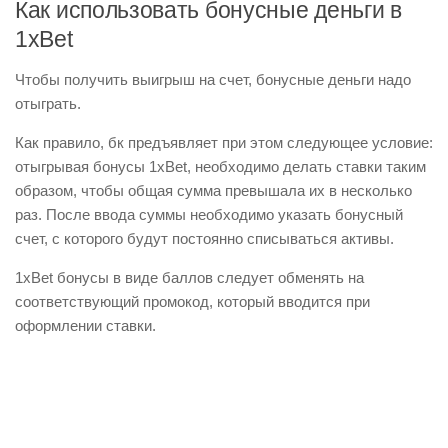
Как использовать бонусные деньги в
1xBet
Чтобы получить выигрыш на счет, бонусные деньги надо
отыграть.
Как правило, бк предъявляет при этом следующее условие:
отыгрывая бонусы 1xBet, необходимо делать ставки таким
образом, чтобы общая сумма превышала их в несколько
раз. После ввода суммы необходимо указать бонусный
счет, с которого будут постоянно списываться активы.
1xBet бонусы в виде баллов следует обменять на
соответствующий промокод, который вводится при
оформлении ставки.