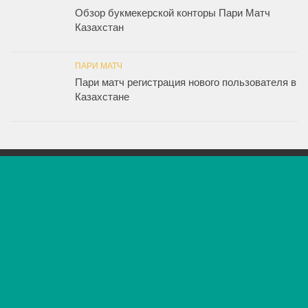
Обзор букмекерской конторы Пари Матч
Казахстан
ПАРИ МАТЧ
Пари матч регистрация нового пользователя в
Казахстане