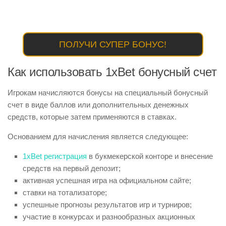
ПОЛУЧИ СУПЕР БОНУС!
Как использовать 1xBet бонусный счет
Игрокам начисляются бонусы на специальный бонусный
счет в виде баллов или дополнительных денежных
средств, которые затем применяются в ставках.
Основанием для начисления является следующее:
1xBet регистрация
в букмекерской конторе и внесение
средств на первый депозит;
активная успешная игра на официальном сайте;
ставки на тотализаторе;
успешные прогнозы результатов игр и турниров;
участие в конкурсах и разнообразных акционных