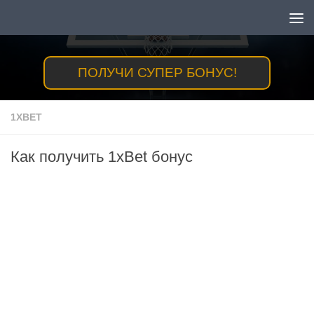
Skip to content
ПОЛУЧИ СУПЕР БОНУС!
1XBET
Как получить 1xBet бонус