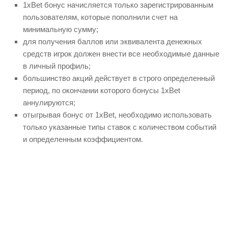
1xBet бонус начисляется только зарегистрированным
пользователям, которые пополнили счет на
минимальную сумму;
для получения баллов или эквивалента денежных
средств игрок должен внести все необходимые данные
в личный профиль;
большинство акций действует в строго определенный
период, по окончании которого бонусы 1xBet
аннулируются;
отыгрывая бонус от 1xBet, необходимо использовать
только указанные типы ставок с количеством событий
и определенным коэффициентом.