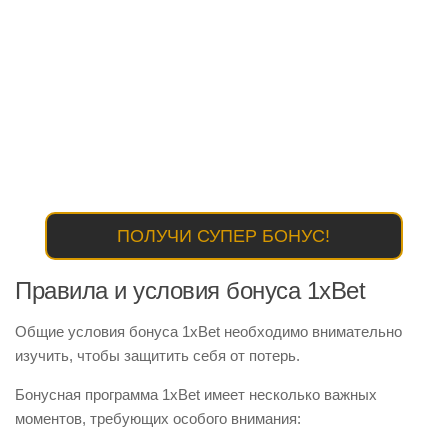
ПОЛУЧИ СУПЕР БОНУС!
Правила и условия бонуса 1xBet
Общие условия бонуса 1xBet необходимо внимательно
изучить, чтобы защитить себя от потерь.
Бонусная программа 1xBet имеет несколько важных
моментов, требующих особого внимания: