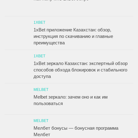
1XBET
1xBet приложение Казахстан: обзор,
инструкция по скачиванию и главные
преимущества
1XBET
1xBet зеркало Казахстан: экспертный обзор
способов обхода блокировок и стабильного
доступа
MELBET
Melbet зеркало: зачем оно и как им
пользоваться
MELBET
Мелбет бонусы — бонусная программа
Мелбет