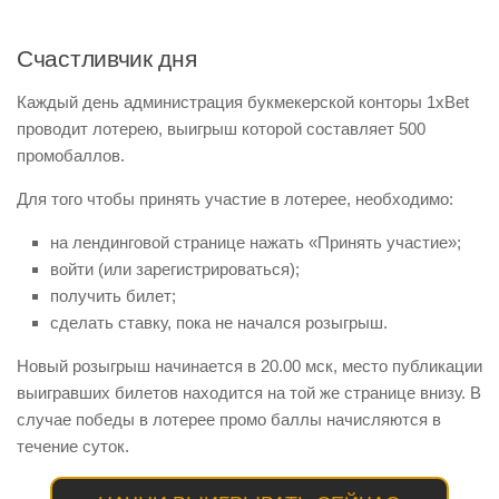
Счастливчик дня
Каждый день администрация букмекерской конторы 1xBet
проводит лотерею, выигрыш которой составляет 500
промобаллов.
Для того чтобы принять участие в лотерее, необходимо:
на лендинговой странице нажать «Принять участие»;
войти (или зарегистрироваться);
получить билет;
сделать ставку, пока не начался розыгрыш.
Новый розыгрыш начинается в 20.00 мск, место публикации
выигравших билетов находится на той же странице внизу. В
случае победы в лотерее промо баллы начисляются в
течение суток.