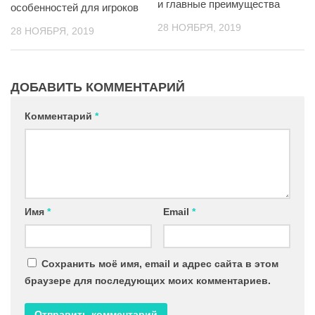
и главные преимущества
особенностей для игроков
28 НОЯБРЯ, 2019
28 НОЯБРЯ, 2019
ДОБАВИТЬ КОММЕНТАРИЙ
Комментарий
*
Имя
*
Email
*
Сохранить моё имя, email и адрес сайта в этом
браузере для последующих моих комментариев.