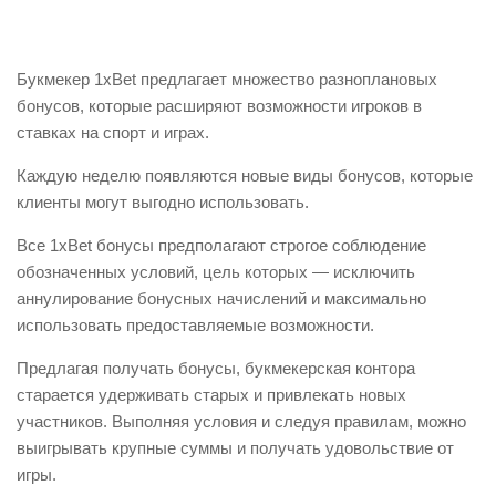
Букмекер 1xBet предлагает множество разноплановых
бонусов, которые расширяют возможности игроков в
ставках на спорт и играх.
Каждую неделю появляются новые виды бонусов, которые
клиенты могут выгодно использовать.
Все 1xBet бонусы предполагают строгое соблюдение
обозначенных условий, цель которых — исключить
аннулирование бонусных начислений и максимально
использовать предоставляемые возможности.
Предлагая получать бонусы, букмекерская контора
старается удерживать старых и привлекать новых
участников. Выполняя условия и следуя правилам, можно
выигрывать крупные суммы и получать удовольствие от
игры.