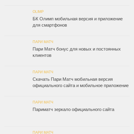
OLIMP
БК Олимп мобильная версия и приложение
для смартфонов
ПАРИ МАТЧ
Пари Матч бонус для новых и постоянных
клиентов
ПАРИ МАТЧ
Скачать Пари Матч мобильная версия
официального сайта и мобильное приложение
ПАРИ МАТЧ
Париматч зеркало официального сайта
ПАРИ МАТЧ