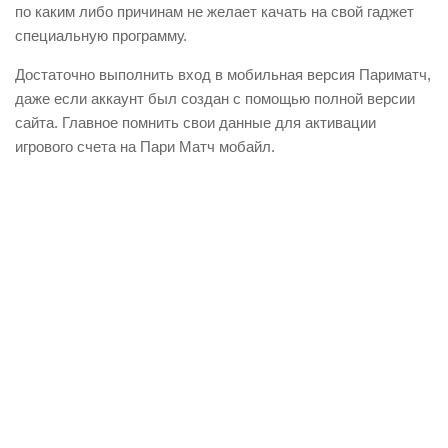
по каким либо причинам не желает качать на свой гаджет
специальную программу.
Достаточно выполнить вход в мобильная версия Париматч,
даже если аккаунт был создан с помощью полной версии
сайта. Главное помнить свои данные для активации
игрового счета на Пари Матч мобайл.