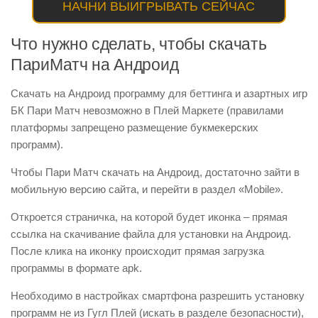
НАЧНИ ВЫИГРЫВАТЬ СЕЙЧАС
Что нужно сделать, чтобы скачать
ПариМатч на Андроид
Скачать на Андроид программу для беттинга и азартных игр
БК Пари Матч невозможно в Плей Маркете (правилами
платформы запрещено размещение букмекерских
программ).
Чтобы Пари Матч скачать на Андроид, достаточно зайти в
мобильную версию сайта, и перейти в раздел «Mobile».
Откроется страничка, на которой будет иконка – прямая
ссылка на скачивание файла для установки на Андроид.
После клика на иконку происходит прямая загрузка
программы в формате apk.
Необходимо в настройках смартфона разрешить установку
программ не из Гугл Плей (искать в разделе безопасности),