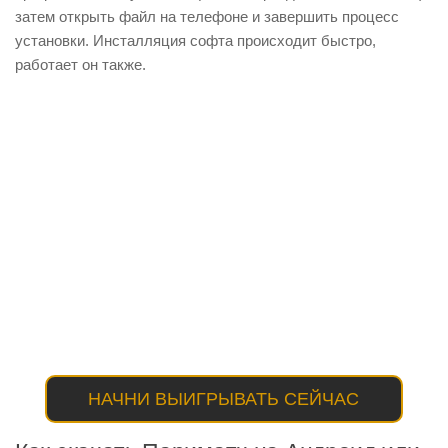
затем открыть файл на телефоне и завершить процесс
установки. Инсталляция софта происходит быстро,
работает он также.
НАЧНИ ВЫИГРЫВАТЬ СЕЙЧАС