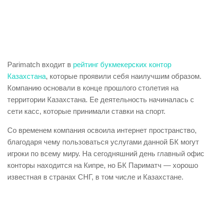
Parimatch входит в
рейтинг букмекерских контор
Казахстана
, которые проявили себя наилучшим образом.
Компанию основали в конце прошлого столетия на
территории Казахстана. Ее деятельность начиналась с
сети касс, которые принимали ставки на спорт.
Со временем компания освоила интернет пространство,
благодаря чему пользоваться услугами данной БК могут
игроки по всему миру. На сегодняшний день главный офис
конторы находится на Кипре, но БК Париматч — хорошо
известная в странах СНГ, в том числе и Казахстане.