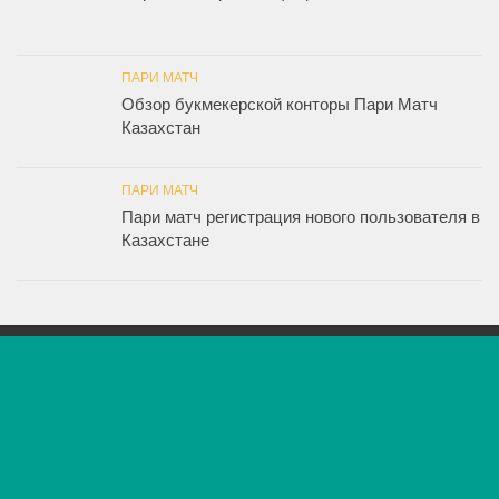
ПАРИ МАТЧ
Обзор букмекерской конторы Пари Матч
Казахстан
ПАРИ МАТЧ
Пари матч регистрация нового пользователя в
Казахстане