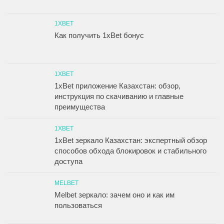
1XBET
Как получить 1xBet бонус
1XBET
1xBet приложение Казахстан: обзор,
инструкция по скачиванию и главные
преимущества
1XBET
1xBet зеркало Казахстан: экспертный обзор
способов обхода блокировок и стабильного
доступа
MELBET
Melbet зеркало: зачем оно и как им
пользоваться