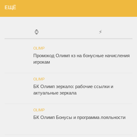
ЕЩЁ
OLIMP
Промокод Олимп кз на бонусные начисления
игрокам
OLIMP
БК Олимп зеркало: рабочие ссылки и
актуальные зеркала
OLIMP
БК Олимп Бонусы и программа лояльности