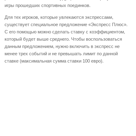
игры прошедших спортивных поединков.
Для тех игроков, которые увлекаются экспрессами,
существует специальное предложение «Экспресс Плюс».
С его помощью можно сделать ставку с коэффициентом,
который будет выше среднего. Чтобы воспользоваться
данным предложением, нужно включить в экспресс не
менее трех событий и не превышать лимит по данной
ставке (максимальная сумма ставки 100 евро).