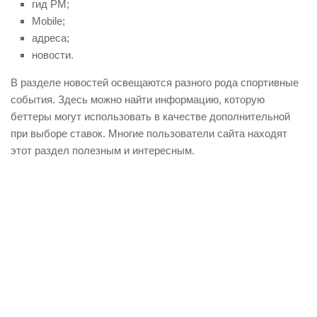
гид РМ;
Mobile;
адреса;
новости.
В разделе новостей освещаются разного рода спортивные
события. Здесь можно найти информацию, которую
беттеры могут использовать в качестве дополнительной
при выборе ставок. Многие пользователи сайта находят
этот раздел полезным и интересным.